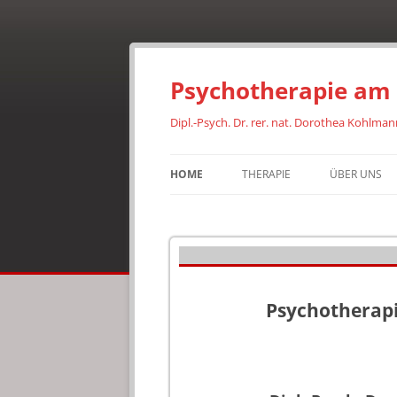
Psychotherapie am 
Dipl.-Psych. Dr. rer. nat. Dorothea Kohlmann
HOME
THERAPIE
ÜBER UNS
DR. KOHLM
DR. STALTER
Psychotherapi