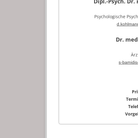
Dipl.-Psych. Dr
Psychologische Psych
d.kohlma
Dr. med.
Ärz
s-bamidi
Pr
Termi
Tele
Vorgeb