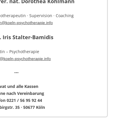
. rer. nat. Dorothea Kohlmann
otherapeutin · Supervision · Coaching
nn@
koeln-
psychotherapie.info
 Iris Stalter-Bamidis
tin – Psychotherapie
s@
koeln-
psychotherapie.info
•••
ivat und alle Kassen
ne nach Vereinbarung
fon 0221 / 56 95 92 44
irgstr. 35 · 50677 Köln