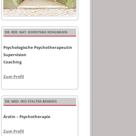
DR. RER. NAT. DOROTHEA KOHLMANN
Psychologische Psychotherapeutin
Supervision
Coaching
Zum Profil
DR. MED. IRIS STALTER-BAMIDIS
Ärztin – Psychotherapie
Zum Profil